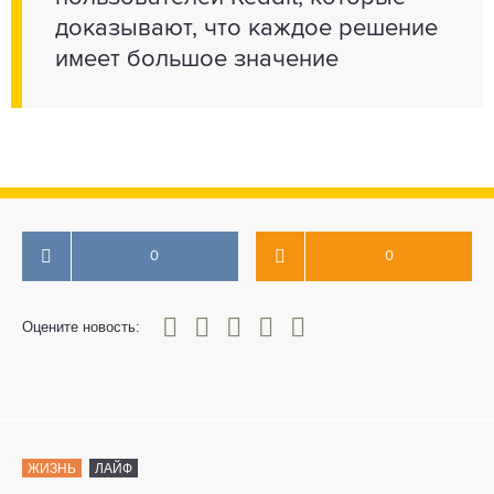
доказывают, что каждое решение
имеет большое значение
0
0
0
1
2
3
4
5
Оцените новость:
ЖИЗНЬ
ЛАЙФ