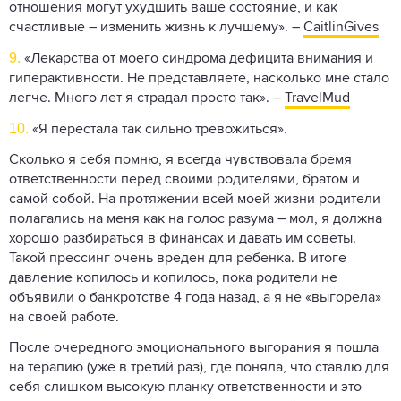
отношения могут ухудшить ваше состояние, и как
счастливые – изменить жизнь к лучшему». –
CaitlinGives
9.
«Лекарства от моего синдрома дефицита внимания и
гиперактивности. Не представляете, насколько мне стало
легче. Много лет я страдал просто так». –
TravelMud
10.
«Я перестала так сильно тревожиться».
Сколько я себя помню, я всегда чувствовала бремя
ответственности перед своими родителями, братом и
самой собой. На протяжении всей моей жизни родители
полагались на меня как на голос разума – мол, я должна
хорошо разбираться в финансах и давать им советы.
Такой прессинг очень вреден для ребенка. В итоге
давление копилось и копилось, пока родители не
объявили о банкротстве 4 года назад, а я не «выгорела»
на своей работе.
После очередного эмоционального выгорания я пошла
на терапию (уже в третий раз), где поняла, что ставлю для
себя слишком ​​высокую планку ответственности и это