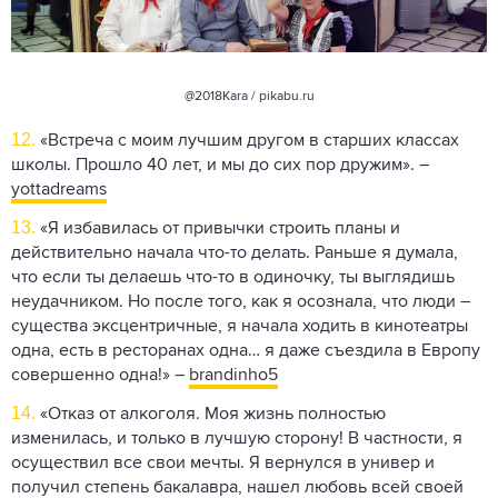
@2018Kara / pikabu.ru
12.
«Встреча с моим лучшим другом в старших классах
школы. Прошло 40 лет, и мы до сих пор дружим». –
yottadreams
13.
«Я избавилась от привычки строить планы и
действительно начала что-то делать. Раньше я думала,
что если ты делаешь что-то в одиночку, ты выглядишь
неудачником. Но после того, как я осознала, что люди –
существа эксцентричные, я начала ходить в кинотеатры
одна, есть в ресторанах одна… я даже съездила в Европу
совершенно одна!» –
brandinho5
14.
«Отказ от алкоголя. Моя жизнь полностью
изменилась, и только в лучшую сторону! В частности, я
осуществил все свои мечты. Я вернулся в универ и
получил степень бакалавра, нашел любовь всей своей