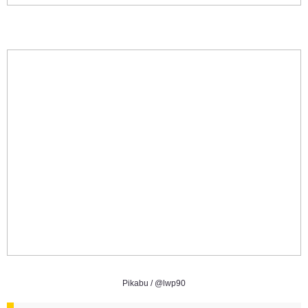
Pikabu /
@lwp90