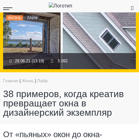
ЖИЗНЬ
ЛАЙФ
28.06.21 (13:19)
5 092
Главная
|
Жизнь
|
Лайф
38 примеров, когда креатив
превращает окна в
дизайнерский экземпляр
От «пьяных» окон до окна-