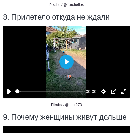
Pikabu /
@Yurchelios
8. Прилетело откуда не ждали
Воспроизвести
00:00
Pikabu /
@eine973
9. Почему женщины живут дольше