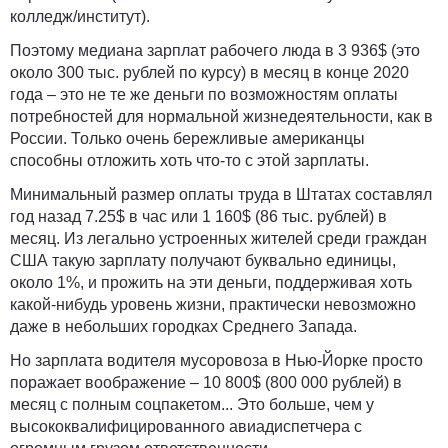
колледж/институт).
Поэтому медиана зарплат рабочего люда в
3 936$
(это
около
300 тыс. рублей
по курсу) в месяц в конце 2020
года – это не те же деньги по возможностям оплаты
потребностей для нормальной жизнедеятельности, как в
России. Только очень бережливые американцы
способны отложить хоть что-то с этой зарплаты.
Минимальный размер оплаты труда в Штатах составлял
год назад
7.25$
в час или
1 160$
(
86 тыс. рублей
) в
месяц. Из легально устроенных жителей среди граждан
США такую зарплату получают буквально единицы,
около 1%, и прожить на эти деньги, поддерживая хоть
какой-нибудь уровень жизни, практически невозможно
даже в небольших городках Среднего Запада.
Но зарплата водителя мусоровоза в Нью-Йорке просто
поражает воображение –
10 800$
(
800 000 рублей
) в
месяц с полным соцпакетом... Это больше, чем у
высококвалифицированного авиадиспетчера с