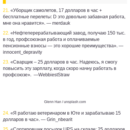
21.
«Уборщик самолетов, 17 долларов в час +
бесплатные перелеты: D это довольно забавная работа,
мне она нравится». —
merdauk
22.
«Нефтеперерабатывающий завод, получаю 150 тыс.
в год, профсоюзная работа и оплачиваемые
пенсионные взносы — это хорошие преимущества». —
innocent_depravity
23.
«Сварщик – 25 долларов в час. Надеюсь, я смогу
повысить эту зарплату, когда скоро начну работать в
профсоюзе». —
WebbiestStraw
Glenn Han / unsplash.com
24.
«Я работаю ветеринаром в Юте и зарабатываю 15
долларов в час». —
Grin_nbearit
25.
«Сортировщик посылок UPS на складе: 25 долларов