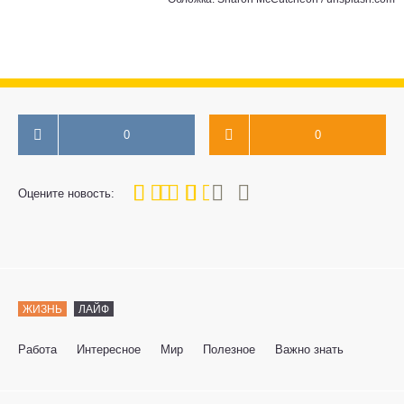
0
0
60
1
2
3
4
5
Оцените новость:
ЖИЗНЬ
ЛАЙФ
Работа
Интересное
Мир
Полезное
Важно знать