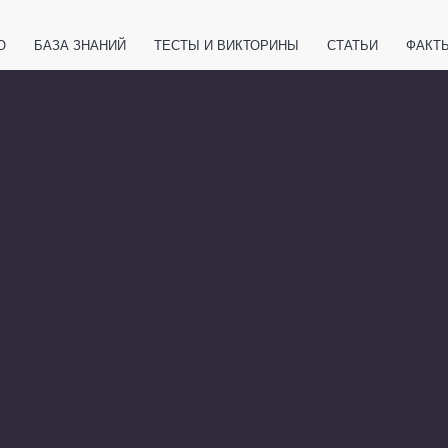
О
БАЗА ЗНАНИЙ
ТЕСТЫ И ВИКТОРИНЫ
СТАТЬИ
ФАКТ
ЕТЫ
ЖИВОТНЫЕ
ПОЛЕЗНО ЗНАТЬ
ЗАКОНОДАТЕЛЬСТВО
НОЛОГИИ