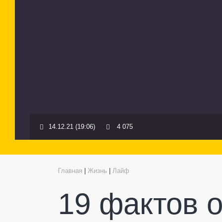
14.12.21 (19:06)
4 075
Главная
|
Жизнь
|
Лайф
19 фактов о