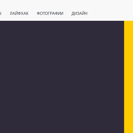
Ы
ЛАЙФХАК
ФОТОГРАФИИ
ДИЗАЙН
ВАЖНО ЗНАТЬ
СПОРТ
СМАРТФОНЫ
ПОЛЕЗНОЕ