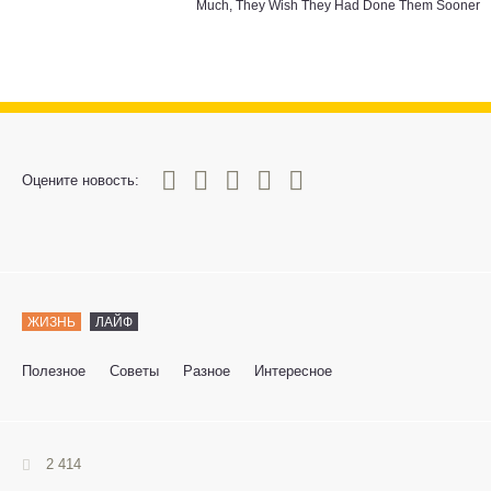
Much, They Wish They Had Done Them Sooner
0
1
2
3
4
5
Оцените новость:
ЖИЗНЬ
ЛАЙФ
Полезное
Советы
Разное
Интересное
2 414