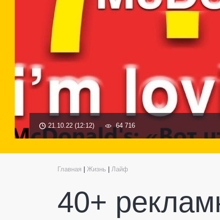
21.10.22 (12:12)
64 716
Главная
|
Жизнь
|
Лайф
40+ реклам