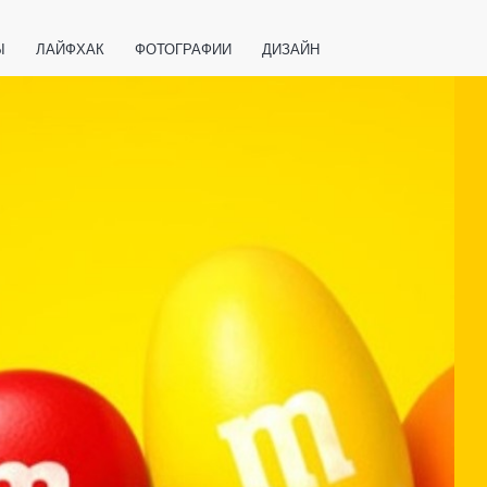
Ы
ЛАЙФХАК
ФОТОГРАФИИ
ДИЗАЙН
ВАЖНО ЗНАТЬ
СПОРТ
СМАРТФОНЫ
ПОЛЕЗНОЕ