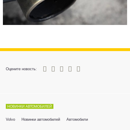
0
1
2
3
4
5
Оцените новость:
НОВИНКИ АВТОМОБИЛЕЙ
Volvo
Новинки автомобилей
Автомобили