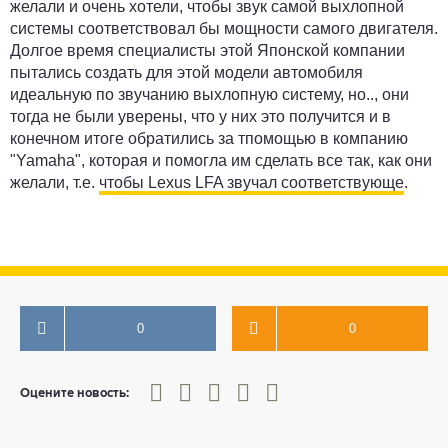
желали и очень хотели, чтобы звук самой выхлопной
системы соответствовал бы мощности самого двигателя.
Долгое время специалисты этой Японской компании
пытались создать для этой модели автомобиля
идеальную по звучанию выхлопную систему, но.., они
тогда не были уверены, что у них это получится и в
конечном итоге обратились за тпомощью в компанию
"Yamaha", которая и помогла им сделать все так, как они
желали, т.е.
чтобы Lexus LFA звучал соответствующе
.
0
0
0
1
2
3
4
5
Оцените новость: