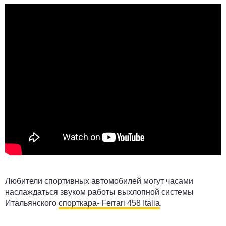
Любители спортивных автомобилей могут часами
наслаждаться звуком работы выхлопной системы
Итальянского
спорткара- Ferrari 458 Italia
.