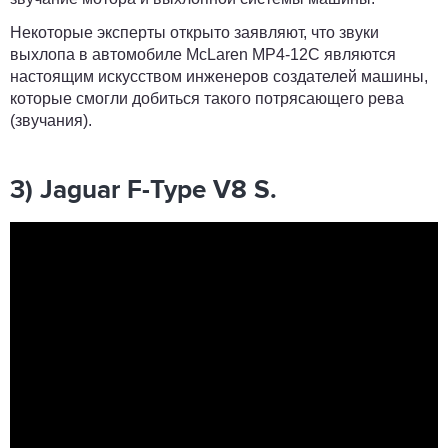
Некоторые эксперты открыто заявляют, что звуки
выхлопа в автомобиле McLaren MP4-12C являются
настоящим искусством инженеров создателей машины,
которые смогли добиться такого потрясающего рева
(звучания).
3) Jaguar F-Type V8 S.