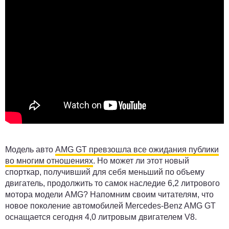
Модель авто
AMG GT превзошла все ожидания публики
во многим отношениях
. Но может ли этот новый
спорткар, получивший для себя меньший по объему
двигатель, продолжить то самок наследие 6,2 литрового
мотора модели AMG? Напомним своим читателям, что
новое поколение автомобилей Mercedes-Benz AMG GT
оснащается сегодня 4,0 литровым двигателем V8.