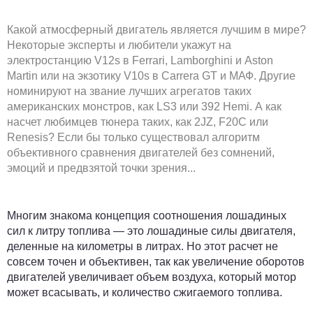
Какой атмосферный двигатель является лучшим в мире?
Некоторые эксперты и любители укажут на
электростанцию V12s в Ferrari, Lamborghini и Aston
Martin или на экзотику V10s в Carrera GT и МАФ. Другие
номинируют на звание лучших агрегатов таких
американских монстров, как LS3 или 392 Hemi. А как
насчет любимцев тюнера таких, как 2JZ, F20C или
Renesis? Если бы только существовал алгоритм
объективного сравнения двигателей без сомнений,
эмоций и предвзятой точки зрения...
Многим знакома концепция соотношения лошадиных
сил к литру топлива — это лошадиные силы двигателя,
деленные на километры в литрах. Но этот расчет не
совсем точен и объективен, так как увеличение оборотов
двигателей увеличивает объем воздуха, который мотор
может всасывать, и количество сжигаемого топлива.