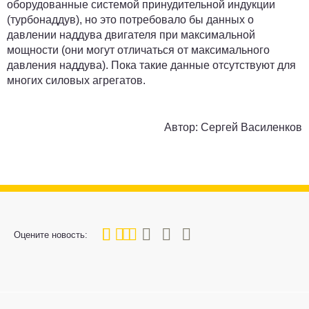
оборудованные системой принудительной индукции
(турбонаддув), но это потребовало бы данных о
давлении наддува двигателя при максимальной
мощности (они могут отличаться от максимального
давления наддува). Пока такие данные отсутствуют для
многих силовых агрегатов.
Автор:
Сергей Василенков
40
1
2
3
4
5
Оцените новость: