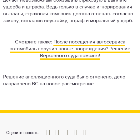
делает невозможным обязывать страховую в выплате
ущерба и штрафа. Ведь только в случае игнорирования
выплаты, страховая компания должна отвечать согласно
закону, выплатив неустойку, штраф и моральный ущерб.
Смотрите также:
После посещения автосервиса
автомобиль получил новые повреждения? Решение
Верховного суда поможет!
Решение апелляционного суда было отменено, дело
направлено ВС на новое рассмотрение.
0
1
2
3
4
5
Оцените новость: