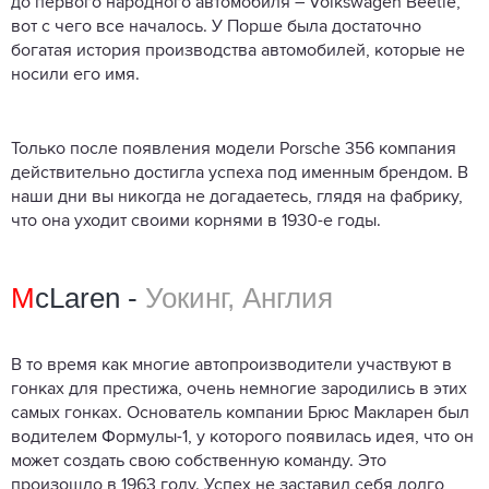
до первого народного автомобиля – Volkswagen Beetle,
вот с чего все началось. У Порше была достаточно
богатая история производства автомобилей, которые не
носили его имя.
Только после появления модели Porsche 356 компания
действительно достигла успеха под именным брендом. В
наши дни вы никогда не догадаетесь, глядя на фабрику,
что она уходит своими корнями в 1930-е годы.
M
cLaren -
Уокинг, Англия
В то время как многие автопроизводители участвуют в
гонках для престижа, очень немногие зародились в этих
самых гонках. Основатель компании Брюс Макларен был
водителем Формулы-1, у которого появилась идея, что он
может создать свою собственную команду. Это
произошло в 1963 году. Успех не заставил себя долго