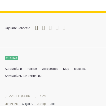
0
1
2
3
4
5
Оцените новость:
СТАТЬИ
Автомобили
Разное
Интересное
Мир
Машины
Автомобильные компании
22.05.18 (13:48)
4 243
Источник —
© 1gai.ru
Автор —
Eric