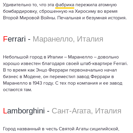
Удивительно то, что эта
фабрика
пережила атомную
бомбардировку, сброшенную на Хиросиму во время
Второй Мировой Войны. Печальная и безумная история.
F
errari -
Маранелло, Италия
Небольшой город в Италии – Маранелло – довольно
хорошо известен благодаря своей штаб-квартире Ferrari.
В то время как Энцо Феррари первоначально начал
бизнес в Модене, он переместил завод Феррари в
Маранелло в 1943 году. С тех пор компания и ее завод
остаются там.
L
amborghini -
Сант-Агата, Италия
Город названный в честь Святой Агаты сицилийской,