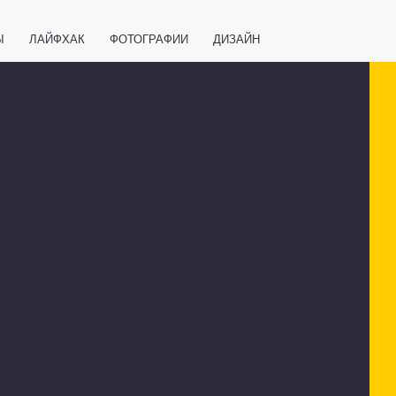
Ы
ЛАЙФХАК
ФОТОГРАФИИ
ДИЗАЙН
ВАЖНО ЗНАТЬ
СПОРТ
СМАРТФОНЫ
ПОЛЕЗНОЕ