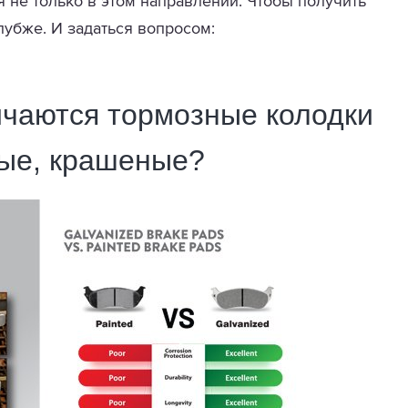
 не только в этом направлении. Чтобы получить
лубже. И задаться вопросом:
ичаются тормозные колодки
ные, крашеные?