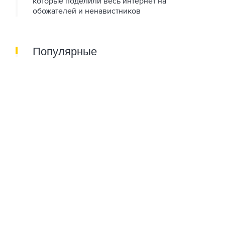
которые поделили весь интернет на
обожателей и ненавистников
Популярные