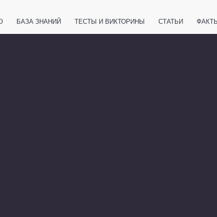
О
БАЗА ЗНАНИЙ
ТЕСТЫ И ВИКТОРИНЫ
СТАТЬИ
ФАКТ
ЕТЫ
ЖИВОТНЫЕ
ПОЛЕЗНО ЗНАТЬ
ЗАКОНОДАТЕЛЬСТВО
НОЛОГИИ