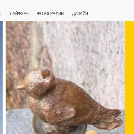
Ы
ЛАЙФХАК
ФОТОГРАФИИ
ДИЗАЙН
ВАЖНО ЗНАТЬ
СПОРТ
СМАРТФОНЫ
ПОЛЕЗНОЕ