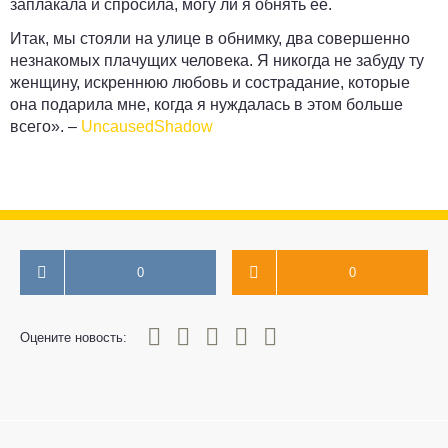
заплакала и спросила, могу ли я обнять ее.
Итак, мы стояли на улице в обнимку, два совершенно
незнакомых плачущих человека. Я никогда не забуду ту
женщину, искреннюю любовь и сострадание, которые
она подарила мне, когда я нуждалась в этом больше
всего»
. –
UncausedShadow
0
0
0
1
2
3
4
5
Оцените новость: