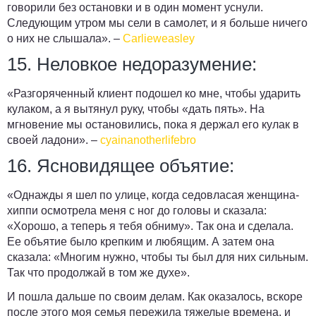
говорили без остановки и в один момент уснули.
Следующим утром мы сели в самолет, и я больше ничего
о них не слышала»
. –
Carlieweasley
15. Неловкое недоразумение:
«Разгоряченный клиент подошел ко мне, чтобы ударить
кулаком, а я вытянул руку, чтобы «дать пять». На
мгновение мы остановились, пока я держал его кулак в
своей ладони». –
cyainanotherlifebro
16. Ясновидящее объятие:
«Однажды я шел по улице, когда седовласая женщина-
хиппи осмотрела меня с ног до головы и сказала:
«Хорошо, а теперь я тебя обниму». Так она и сделала.
Ее объятие было крепким и любящим
. А затем она
сказала: «Многим нужно, чтобы ты был для них сильным.
Так что продолжай в том же духе».
И пошла дальше по своим делам. Как оказалось, вскоре
после этого моя семья пережила тяжелые времена, и