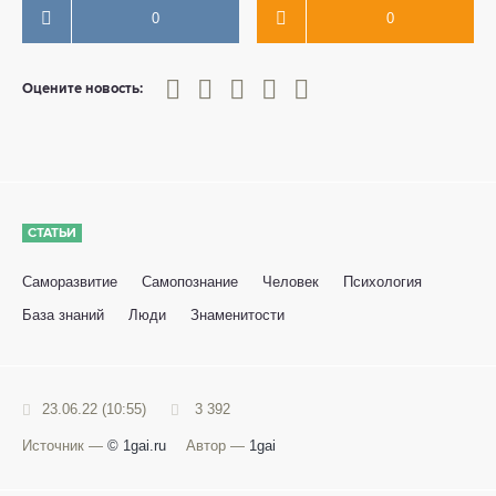
0
0
0
1
2
3
4
5
Оцените новость:
СТАТЬИ
Саморазвитие
Самопознание
Человек
Психология
База знаний
Люди
Знаменитости
23.06.22 (10:55)
3 392
Источник —
© 1gai.ru
Автор —
1gai