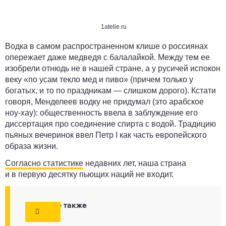
1atelie.ru
Водка в самом распространенном клише о россиянах
опережает даже медведя с балалайкой. Между тем ее
изобрели отнюдь не в нашей стране, а у русичей испокон
веку «по усам текло мед и пиво» (причем только у
богатых, и то по праздникам — слишком дорого). Кстати
говоря, Менделеев водку не придумал (это арабское
ноу-хау): общественность ввела в заблуждение его
диссертация про соединение спирта с водой. Традицию
пьяных вечеринок ввел Петр I как часть европейского
образа жизни.
Согласно статистике
недавних лет, наша страна
и в первую десятку пьющих наций не входит.
Смотрите также