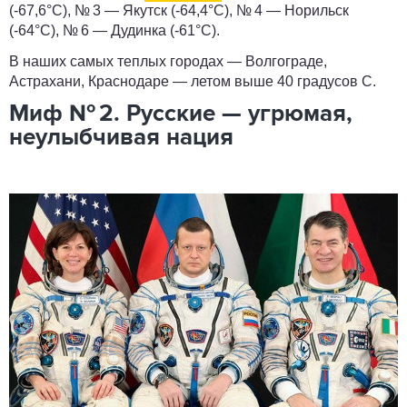
(-67,6°С), № 3 — Якутск (-64,4°С), № 4 — Норильск
(-64°С), № 6 — Дудинка (-61°С).
В наших самых теплых городах — Волгограде,
Астрахани, Краснодаре — летом выше 40 градусов С.
Миф № 2. Русские — угрюмая,
неулыбчивая нация