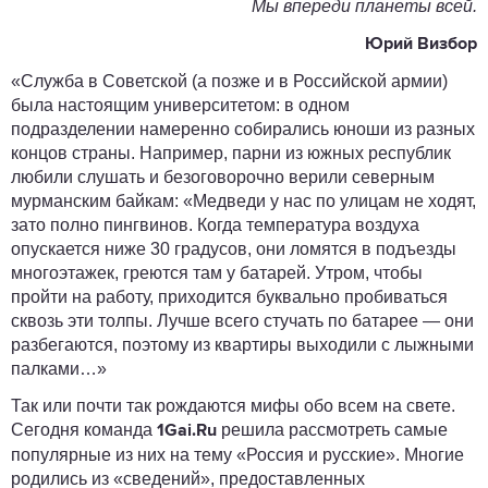
Мы впереди планеты всей.
Юрий Визбор
«Служба в Советской (а позже и в Российской армии)
была настоящим университетом: в одном
подразделении намеренно собирались юноши из разных
концов страны. Например, парни из южных республик
любили слушать и безоговорочно верили северным
мурманским байкам: «Медведи у нас по улицам не ходят,
зато полно пингвинов. Когда температура воздуха
опускается ниже 30 градусов, они ломятся в подъезды
многоэтажек, греются там у батарей. Утром, чтобы
пройти на работу, приходится буквально пробиваться
сквозь эти толпы. Лучше всего стучать по батарее — они
разбегаются, поэтому из квартиры выходили с лыжными
палками…»
Так или почти так рождаются мифы обо всем на свете.
Сегодня команда
решила рассмотреть самые
1Gai.Ru
популярные из них на тему «Россия и русские». Многие
родились из «сведений», предоставленных