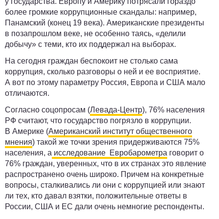
у государства. Европу и Америку потрясали гораздо
более громкие коррупционные скандалы: например,
Панамский (конец 19 века). Американские президенты
в позапрошлом веке, не особенно таясь, «делили
добычу» с теми, кто их поддержал на выборах.
На сегодня граждан беспокоит не столько сама
коррупция, сколько разговоры о ней и ее восприятие.
А вот по этому параметру Россия, Европа и США мало
отличаются.
Согласно соцопросам (
Левада-Центр
), 76% населения
РФ считают, что государство погрязло в коррупции.
В Америке (
Американский институт общественного
мнения
) такой же точки зрения придерживаются 75%
населения, а
исследование Евробарометра
говорит о
76% граждан, уверенных, что в их странах это явление
распространено очень широко. Причем на конкретные
вопросы, сталкивались ли они с коррупцией или знают
ли тех, кто давал взятки, положительные ответы в
России, США и ЕС дали очень немногие респонденты.