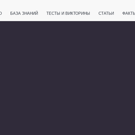
О
БАЗА ЗНАНИЙ
ТЕСТЫ И ВИКТОРИНЫ
СТАТЬИ
ФАКТ
ЕТЫ
ЖИВОТНЫЕ
ПОЛЕЗНО ЗНАТЬ
ЗАКОНОДАТЕЛЬСТВО
НОЛОГИИ