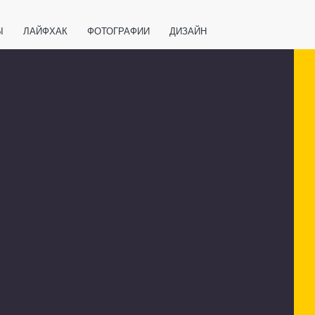
Ы
ЛАЙФХАК
ФОТОГРАФИИ
ДИЗАЙН
ВАЖНО ЗНАТЬ
СПОРТ
СМАРТФОНЫ
ПОЛЕЗНОЕ