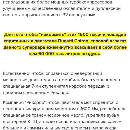
использования более мощных турбокомпрессоров,
улучшенным качественным охладителям и дуплексной
системы впрыска топлива с 32 форсунками.
Для того чтобы "накормить" этих 1500 тысячи лошадей
спрятанных в двигателе Bugatti Chiron, силовой агрегат
данного суперкара ежеминутно всасывает в себя более
чем 60 000 тыс. литров воздуха.
Естественно, чтобы справиться с невероятной
мощностью двигателя в автомобиль была установлена
специальная 7-ми ступенчатая коробка передач с
двойным сцеплением Рикардо.
Компания "Рикардо", чтобы двигатель мог справится с
невероятным крутящим моментом в 1600 Нм, разработала
специальное трансмиссионное масло, укрепила зубья
шестерней КПП, а также оснастила трансмиссию самым
большим и самым сильным сцеплением в мире когда-