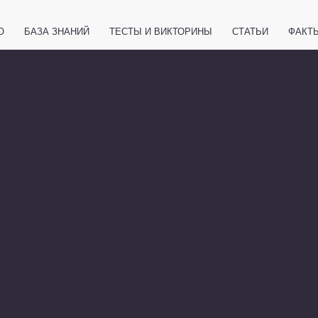
О
БАЗА ЗНАНИЙ
ТЕСТЫ И ВИКТОРИНЫ
СТАТЬИ
ФАКТ
ЕТЫ
ЖИВОТНЫЕ
ПОЛЕЗНО ЗНАТЬ
ЗАКОНОДАТЕЛЬСТВО
НОЛОГИИ