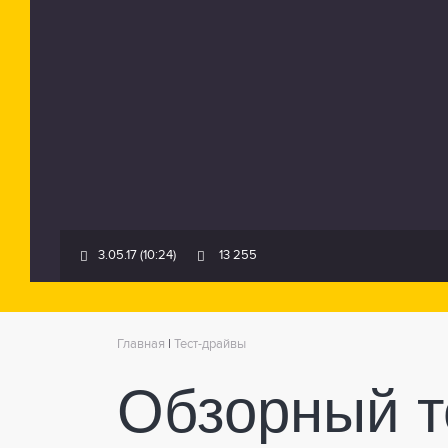
3.05.17 (10:24)
13 255
Главная
|
Тест-драйвы
Обзорный т