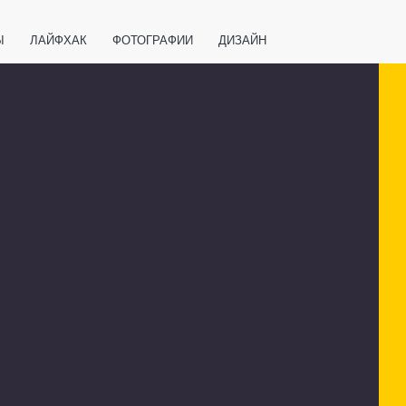
Ы
ЛАЙФХАК
ФОТОГРАФИИ
ДИЗАЙН
ВАЖНО ЗНАТЬ
СПОРТ
СМАРТФОНЫ
ПОЛЕЗНОЕ