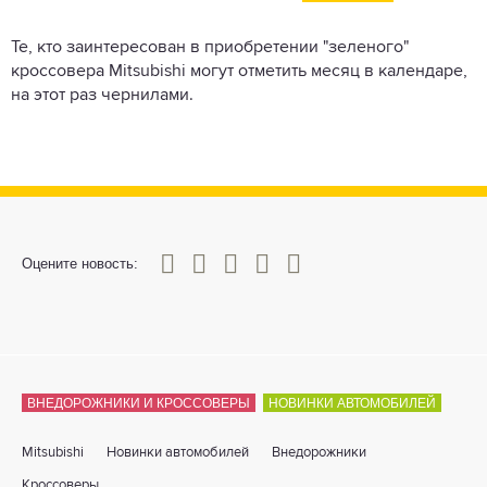
Те, кто заинтересован в приобретении "зеленого"
кроссовера Mitsubishi могут отметить месяц в календаре,
на этот раз чернилами.
0
1
2
3
4
5
Оцените новость:
ВНЕДОРОЖНИКИ И КРОССОВЕРЫ
НОВИНКИ АВТОМОБИЛЕЙ
Mitsubishi
Новинки автомобилей
Внедорожники
Кроссоверы