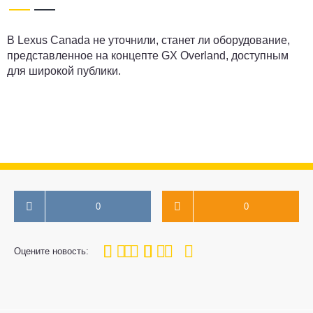
В Lexus Canada не уточнили, станет ли оборудование,
представленное на концепте GX Overland, доступным
для широкой публики.
0
0
100
1
2
3
4
5
Оцените новость: