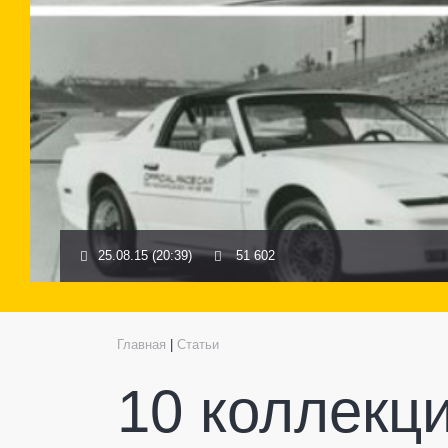
25.08.15 (20:39)
51 602
Главная
|
Статьи
10 коллекц