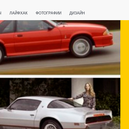
Ы
ЛАЙФХАК
ФОТОГРАФИИ
ДИЗАЙН
ВАЖНО ЗНАТЬ
СПОРТ
СМАРТФОНЫ
ПОЛЕЗНОЕ