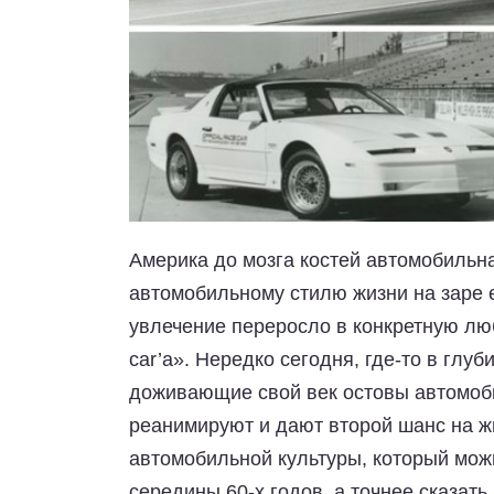
Америка до мозга костей автомобильна
автомобильному стилю жизни на заре 
увлечение переросло в конкретную лю
car’а». Нередко сегодня, где-то в глу
доживающие свой век остовы автомобил
реанимируют и дают второй шанс на 
автомобильной культуры, который можн
середины 60-х годов, а точнее сказать