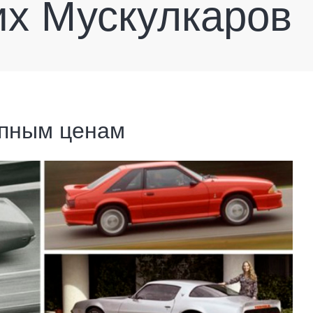
их Мускулкаров
упным ценам