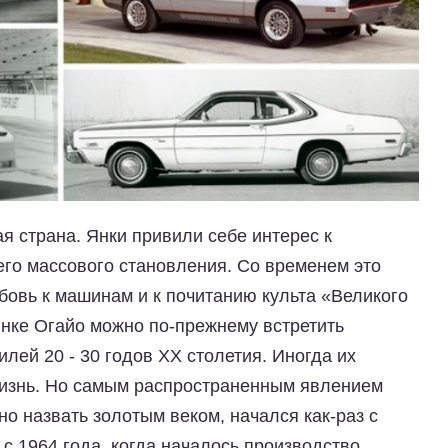
я страна. Янки привили себе интерес к
его массового становления. Со временем это
бовь к машинам и к почитанию культа «Великого
бинке Огайо можно по-прежнему встретить
ей 20 - 30 годов XX столетия. Иногда их
жизнь. Но самым распространенным явлением
о назвать золотым веком, начался как-раз с
, с 1964 года, когда началось производство