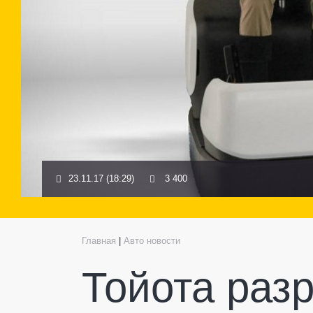
23.11.17 (18:29)
3 400
Главная
|
Авто новости
Тойота раз