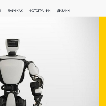
Ы
ЛАЙФХАК
ФОТОГРАФИИ
ДИЗАЙН
ВАЖНО ЗНАТЬ
СПОРТ
СМАРТФОНЫ
ПОЛЕЗНОЕ