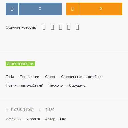
0
0
0
1
2
3
4
5
Оцените новость:
АВТО НОВОСТИ
Tesla
Технологии
Спорт
Спортивные автомобили
Новинки автомобилей
Технологии будущего
11.07.18 (14:09)
7 430
Источник —
© 1gai.ru
Автор —
Eric