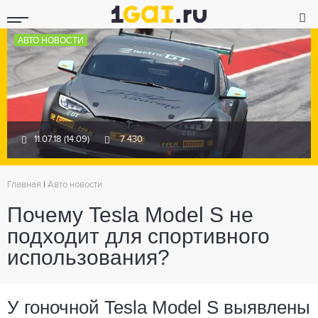
АВТО НОВОСТИ
11.07.18 (14:09)
7 430
Главная
|
Авто новости
Почему Tesla Model S не
подходит для спортивного
использования?
У гоночной Tesla Model S выявлены