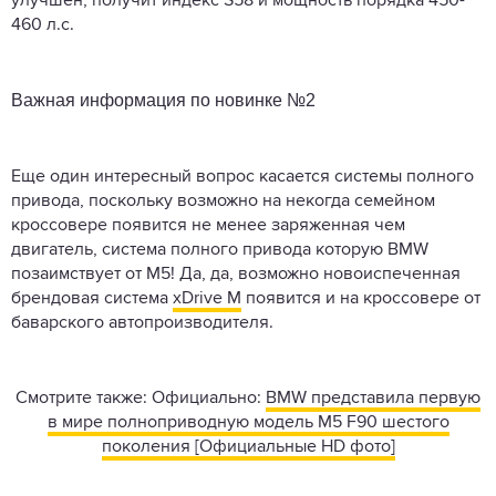
улучшен, получит индекс S58 и мощность порядка 450-
460 л.с.
Важная информация по новинке №2
Еще один интересный вопрос касается системы полного
привода, поскольку возможно на некогда семейном
кроссовере появится не менее заряженная чем
двигатель, система полного привода которую BMW
позаимствует от M5! Да, да, возможно новоиспеченная
брендовая система
xDrive M
появится и на кроссовере от
баварского автопроизводителя.
Смотрите также: Официально:
BMW представила первую
в мире полноприводную модель M5 F90 шестого
поколения [Официальные HD фото]