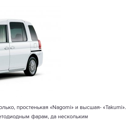
лько, простенькая «Nagomi» и высшая- «Takumi».
ветодиодным фарам, да нескольким