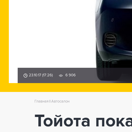
23.10.17 (17:26)
6 906
Главная
|
Автосалон
Тойота пок