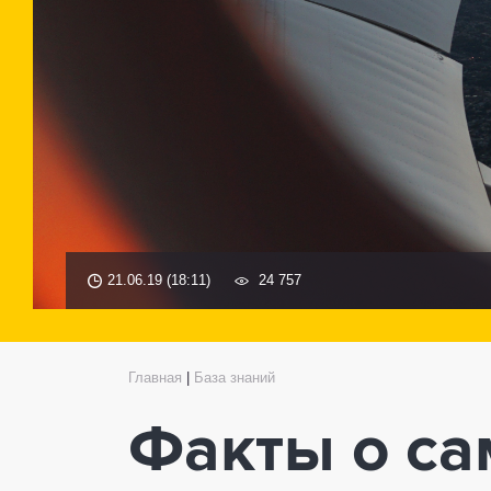
21.06.19 (18:11)
24 757
Главная
|
База знаний
Факты о са