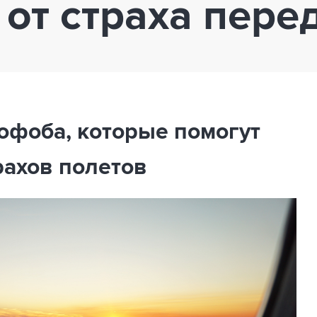
 от страха пере
рофоба, которые помогут
рахов полетов