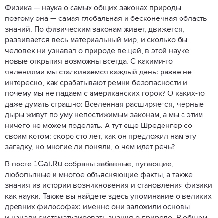
Физика — наука о самых общих законах природы,
поэтому она — самая глобальная и бесконечная область
знаний. По физическим законам живет, движется,
развивается весь материальный мир, и сколько бы
человек ни узнавал о природе вещей, в этой науке
новые открытия возможны всегда. С какими-то
явлениями мы сталкиваемся каждый день: разве не
интересно, как срабатывают ремни безопасности и
почему мы не падаем с американских горок? О каких-то
даже думать страшно: Вселенная расширяется, черные
дыры живут по уму непостижимым законам, а мы с этим
ничего не можем поделать. А тут еще Шреденгер со
своим котом: скоро сто лет, как он предложил нам эту
загадку, но многие ли поняли, о чем идет речь?
1Gai.Ru
В посте
собраны забавные, пугающие,
любопытные и многое объясняющие факты, а также
знания из истории возникновения и становления физики
как науки. Также вы найдете здесь упоминание о великих
древних философах: именно они заложили основы