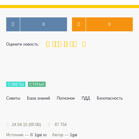
0
0
100
1
2
3
4
5
Оцените новость:
СОВЕТЫ
СТАТЬИ
Советы
База знаний
Полезное
ПДД
Безопасность
24.04.15 (00:06)
87 754
Источник —
© 1gai.ru
Автор —
1gai