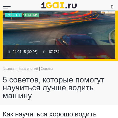
СОВЕТЫ
СТАТЬИ
24.04.15 (00:06)
87 754
Главная
|
База знаний
|
Советы
5 советов, которые помогут
научиться лучше водить
машину
Как научиться хорошо водить