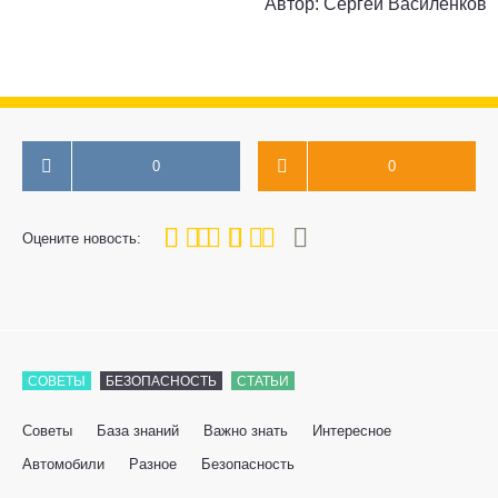
Автор:
Сергей Василенков
0
0
80
1
2
3
4
5
Оцените новость:
СОВЕТЫ
БЕЗОПАСНОСТЬ
СТАТЬИ
Советы
База знаний
Важно знать
Интересное
Автомобили
Разное
Безопасность