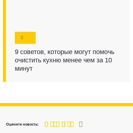
9 советов, которые могут помочь
очистить кухню менее чем за 10
минут
80
1
2
3
4
5
Оцените новость: