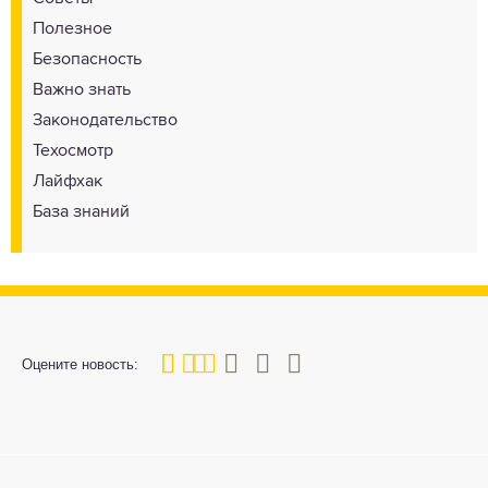
Полезное
Безопасность
Важно знать
Законодательство
Техосмотр
Лайфхак
База знаний
40
1
2
3
4
5
Оцените новость: