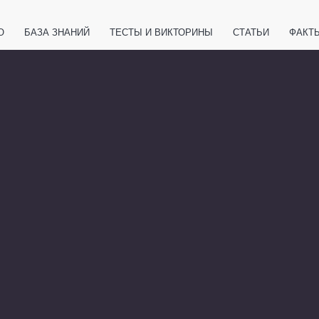
О
БАЗА ЗНАНИЙ
ТЕСТЫ И ВИКТОРИНЫ
СТАТЬИ
ФАКТ
ЕТЫ
ЖИВОТНЫЕ
ПОЛЕЗНО ЗНАТЬ
ЗАКОНОДАТЕЛЬСТВО
НОЛОГИИ