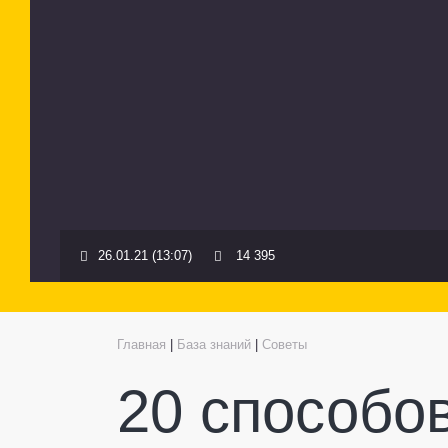
26.01.21 (13:07)
14 395
Главная
|
База знаний
|
Советы
20 способо