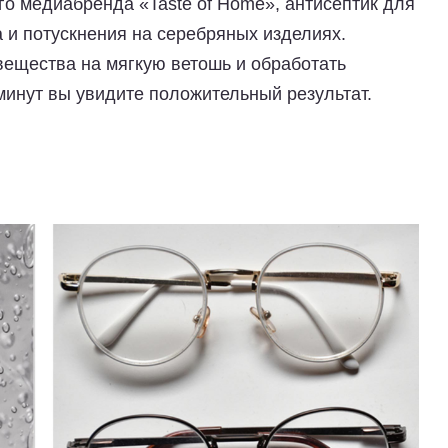
о медиабренда «Taste of Home», антисептик для
 и потускнения на серебряных изделиях.
вещества на мягкую ветошь и обработать
минут вы увидите положительный результат.