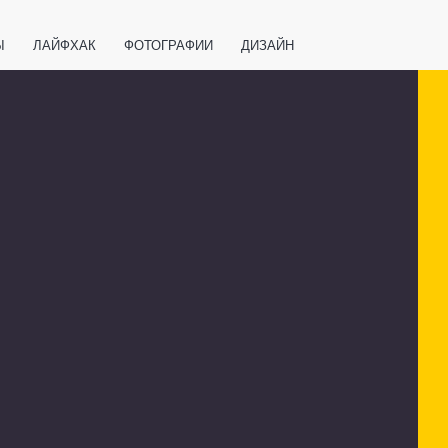
Ы
ЛАЙФХАК
ФОТОГРАФИИ
ДИЗАЙН
ВАЖНО ЗНАТЬ
СПОРТ
СМАРТФОНЫ
ПОЛЕЗНОЕ