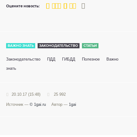
80
1
2
3
4
5
Оцените новость:
ВАЖНО ЗНАТЬ
ЗАКОНОДАТЕЛЬСТВО
СТАТЬИ
Законодательство
ПДД
ГИБДД
Полезное
Важно
знать
20.10.17 (15:48)
25 992
Источник —
© 1gai.ru
Автор —
1gai