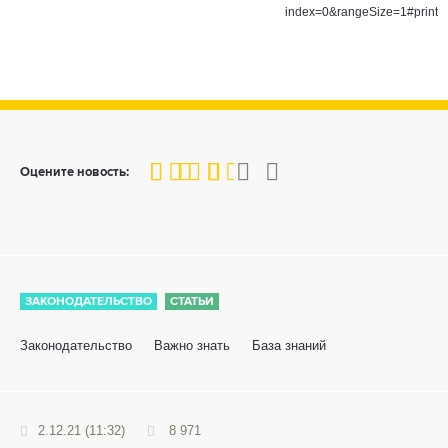
index=0&rangeSize=1#print
60
1
2
3
4
5
Оцените новость:
ЗАКОНОДАТЕЛЬСТВО
СТАТЬИ
Законодательство
Важно знать
База знаний
2.12.21 (11:32)
8 971