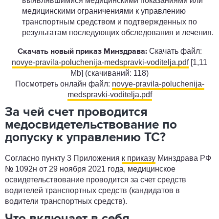
выявлявшимися медицинскими показаниями или
медицинскими ограничениями к управлению
транспортным средством и подтвержденных по
результатам последующих обследования и лечения.
Скачать файл:
Скачать новый приказ Минздрава:
novye-pravila-poluchenija-medspravki-voditelja.pdf
[1,11
Mb] (cкачиваний: 118)
Посмотреть онлайн файл:
novye-pravila-poluchenija-
medspravki-voditelja.pdf
За чей счет проводится
медосвидетельствование по
допуску к управлению ТС?
Согласно пункту 3 Приложения
к приказу
Минздрава РФ
№ 1092н от 29 ноября 2021 года, медицинское
освидетельствование проводится за счет средств
водителей транспортных средств (кандидатов в
водители транспортных средств).
Что включает в себя