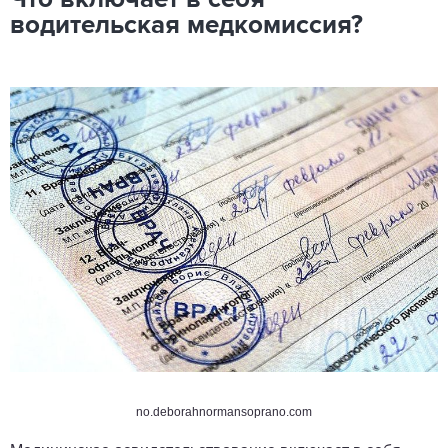
водительская медкомиссия?
no.deborahnormansoprano.com