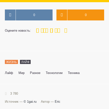
0
0
100
1
2
3
4
5
Оцените новость:
ЖИЗНЬ
ЛАЙФ
Лайф
Мир
Разное
Технологии
Техника
3 780
Источник —
© 1gai.ru
Автор —
Eric