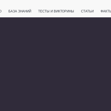
О
БАЗА ЗНАНИЙ
ТЕСТЫ И ВИКТОРИНЫ
СТАТЬИ
ФАКТ
ЕТЫ
ЖИВОТНЫЕ
ПОЛЕЗНО ЗНАТЬ
ЗАКОНОДАТЕЛЬСТВО
НОЛОГИИ