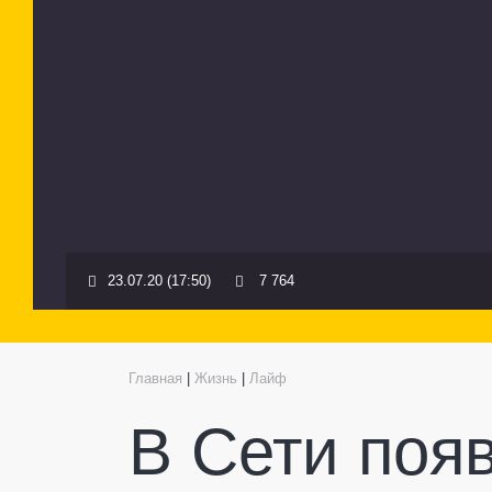
23.07.20 (17:50)
7 764
Главная
|
Жизнь
|
Лайф
В Сети появ