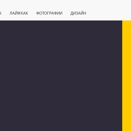
Ы
ЛАЙФХАК
ФОТОГРАФИИ
ДИЗАЙН
ВАЖНО ЗНАТЬ
СПОРТ
СМАРТФОНЫ
ПОЛЕЗНОЕ