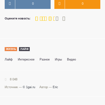
0
0
60
1
2
3
4
5
Оцените новость:
ЖИЗНЬ
ЛАЙФ
Лайф
Интересное
Разное
Игры
Видео
8 048
Источник —
© 1gai.ru
Автор —
Eric