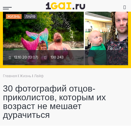
ЖИЗНЬ
ЛАЙФ
13.10.20 (13:07)
130 243
Главная
|
Жизнь
|
Лайф
30 фотографий отцов-
приколистов, которым их
возраст не мешает
дурачиться