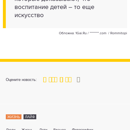
воспитание детей – то еще
искусство
Обложка: 1Gai.Ru /
********.com
/
Rommitopi
80
1
2
3
4
5
Оцените новость:
ЖИЗНЬ
ЛАЙФ