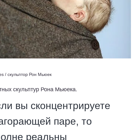
es / скульптор Рон Мьюeк
тных скульптур Рона Мьюека.
сли вы сконцентрируете
агорающей паре, то
полне реальны