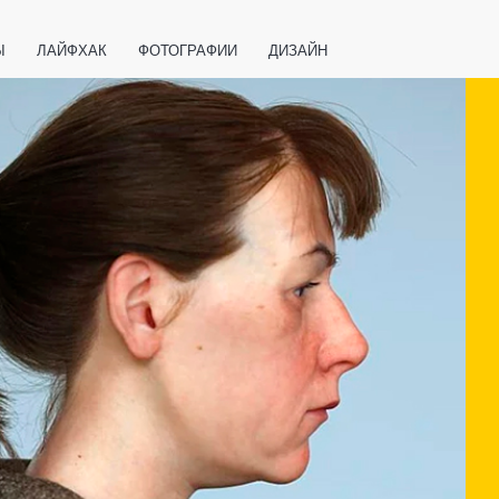
Ы
ЛАЙФХАК
ФОТОГРАФИИ
ДИЗАЙН
ВАЖНО ЗНАТЬ
СПОРТ
СМАРТФОНЫ
ПОЛЕЗНОЕ