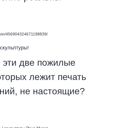
u/pin/456904324671198839/
 скульптуры!
о эти две пожилые
оторых лежит печать
ний, не настоящие?