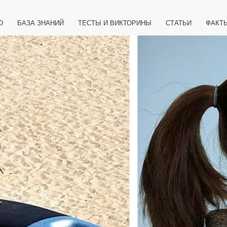
О
БАЗА ЗНАНИЙ
ТЕСТЫ И ВИКТОРИНЫ
СТАТЬИ
ФАКТ
ЕТЫ
ЖИВОТНЫЕ
ПОЛЕЗНО ЗНАТЬ
ЗАКОНОДАТЕЛЬСТВО
НОЛОГИИ