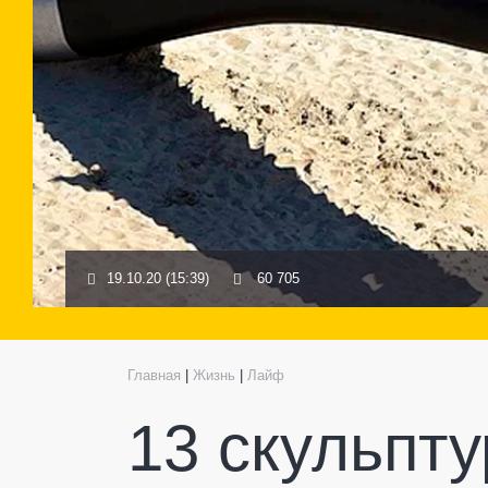
19.10.20 (15:39)
60 705
Главная
|
Жизнь
|
Лайф
13 скульпту