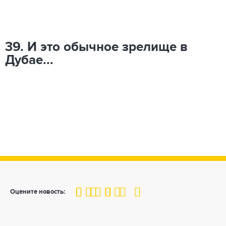
39. И это обычное зрелище в
Дубае...
100
1
2
3
4
5
Оцените новость: