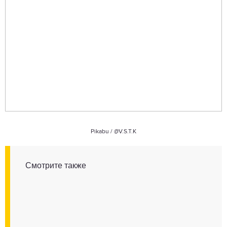
Pikabu /
@V.S.T.K
Смотрите также