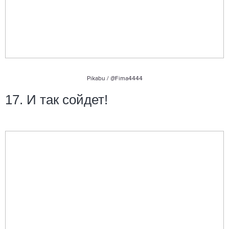
Pikabu /
@Fima4444
17. И так сойдет!