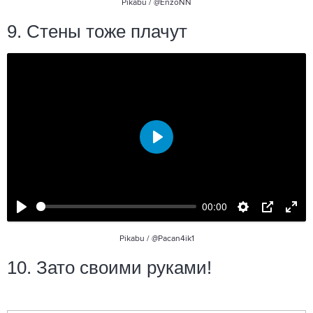
Pikabu /
@EnzoNN
9. Стены тоже плачут
Воспроизвести
00:00
Pikabu /
@Pacan4ik1
10. Зато своими руками!