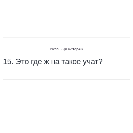
Pikabu /
@LavrTop4ik
15. Это где ж на такое учат?