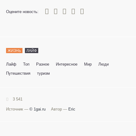
0
1
2
3
4
5
Оцените новость:
ЖИЗНЬ
ЛАЙФ
Лайф
Топ
Разное
Интересное
Мир
Люди
Путешествия
туризм
3 541
Источник —
© 1gai.ru
Автор —
Eric