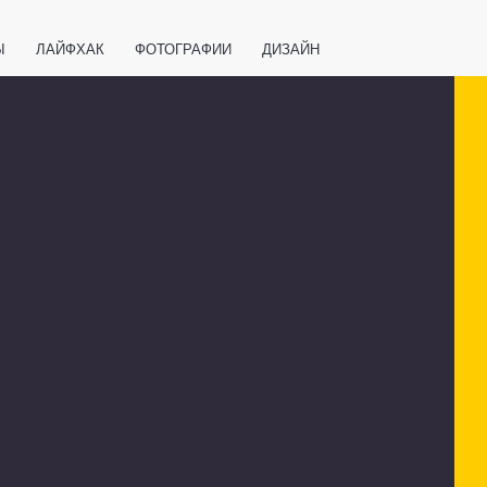
Ы
ЛАЙФХАК
ФОТОГРАФИИ
ДИЗАЙН
ВАЖНО ЗНАТЬ
СПОРТ
СМАРТФОНЫ
ПОЛЕЗНОЕ