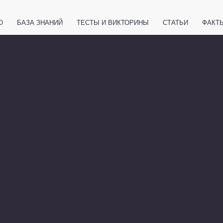
О
БАЗА ЗНАНИЙ
ТЕСТЫ И ВИКТОРИНЫ
СТАТЬИ
ФАКТ
ЕТЫ
ЖИВОТНЫЕ
ПОЛЕЗНО ЗНАТЬ
ЗАКОНОДАТЕЛЬСТВО
НОЛОГИИ