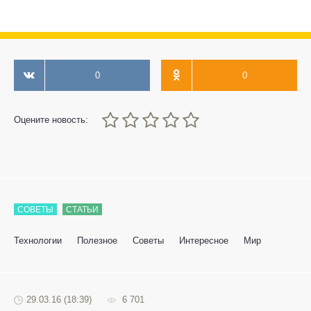
0
0
0
1
2
3
4
5
Оцените новость:
СОВЕТЫ
СТАТЬИ
Технологии
Полезное
Советы
Интересное
Мир
29.03.16 (18:39)
6 701