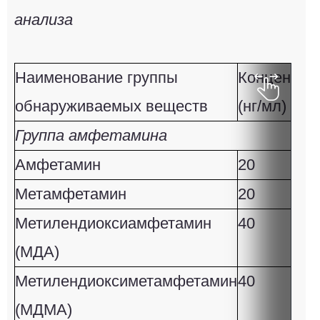
анализа
Наименование группы
Концентра
обнаруживаемых веществ
(нг/мл)
Группа амфетамина
Амфетамин
20
Метамфетамин
20
Метилендиоксиамфетамин
40
(МДА)
Метилендиоксиметамфетамин
40
(МДМА)