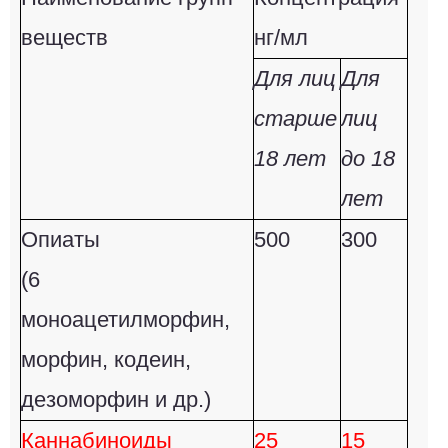
веществ
нг/мл
Для лиц
Для
старше
лиц
18 лет
до 18
лет
Опиаты
500
300
(6
моноацетилморфин,
морфин, кодеин,
дезоморфин и др.)
Каннабиноиды
25
15