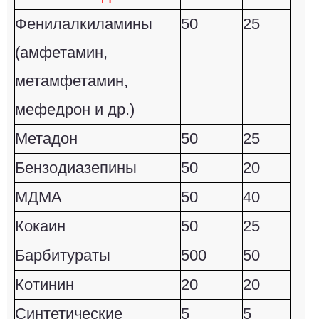
Фенилалкиламины
50
25
(амфетамин,
метамфетамин,
мефедрон и др.)
Метадон
50
25
Бензодиазепины
50
20
МДМА
50
40
Кокаин
50
25
Барбитураты
500
50
Котинин
20
20
Синтетические
5
5