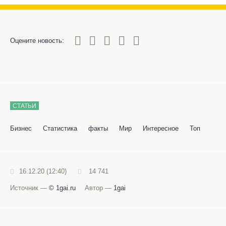
0
1
2
3
4
5
Оцените новость:
СТАТЬИ
Бизнес
Статистика
факты
Мир
Интересное
Топ
16.12.20 (12:40)
14 741
Источник —
© 1gai.ru
Автор —
1gai