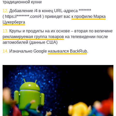
традиционной кухни
12.
Добавление /4 в конец URL-адреса ********
(
https://********.com/4
) приведет вас
к профилю Марка
Цукерберга
13.
Крупы и продукты на их основе – вторая по величине
рекламируемая группа товаров
на телевидении после
автомобилей (данные США)
14.
Изначально Google
назывался BackRub
.