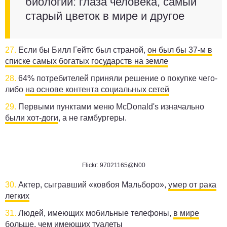
биологии: глаза человека, самый
старый цветок в мире и другое
27.
Если бы Билл Гейтс был страной,
он был бы 37-м в
списке самых богатых государств на земле
28.
64% потребителей приняли решение о покупке чего-
либо
на основе контента социальных сетей
29.
Первыми пунктами меню McDonald's изначально
были хот-доги
, а не гамбургеры.
Flickr: 97021165@N00
30.
Актер, сыгравший «ковбоя Мальборо»,
умер от рака
легких
31.
Людей, имеющих мобильные телефоны,
в мире
больше
, чем имеющих туалеты