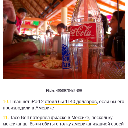
Flickr: 40589784@N06
10.
Планшет iPad 2
стоил бы 1140 долларов
, если бы его
производили в Америке
11.
Taco Bell
потерпел фиаско в Мексике
, поскольку
мексиканцы были сбиты с толку американизацией своей