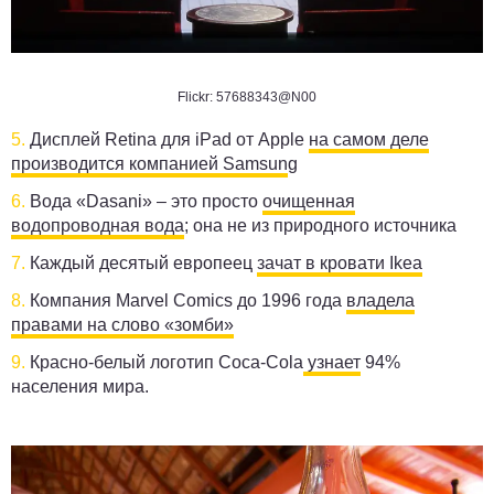
Flickr: 57688343@N00
5.
Дисплей Retina для iPad от Apple
на самом деле
производится компанией Samsun
g
6.
Вода «Dasani» – это просто
очищенная
водопроводная вода
; она не из природного источника
7.
Каждый десятый европеец
зачат в кровати Ikea
8.
Компания Marvel Comics до 1996 года
владела
правами на слово «зомби»
9.
Красно-белый логотип Coca-Cola
узнает
94%
населения мира.