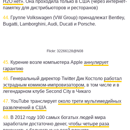
Н2О нет»
. Она проходила только в США (через интернет-
памятку для дистрибьюторов и ресторанов)
44.
Группе Volkswagen (VW Group) принадлежат Bentley,
Bugatti, Lamborghini, Audi, Ducati и Porsche.
Flickr: 32266128@N08
45.
Курение возле компьютера Apple
аннулирует
гарантию
46.
Генеральный директор Twitter Дик Костоло
работал
эстрадным комиком-импровизатором
, в том числе и в
легендарном клубе Second City в Чикаго
47.
YouTube транслирует
около трети мультимедийных
развлечений в США
48.
В 2012 году 100 самых богатых людей мира
заработали достаточно денег,
чтобы четыре раза