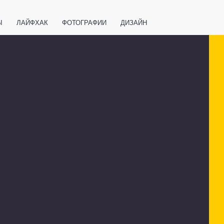
Ы
ЛАЙФХАК
ФОТОГРАФИИ
ДИЗАЙН
ВАЖНО ЗНАТЬ
СПОРТ
СМАРТФОНЫ
ПОЛЕЗНОЕ