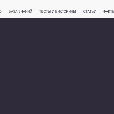
О
БАЗА ЗНАНИЙ
ТЕСТЫ И ВИКТОРИНЫ
СТАТЬИ
ФАКТ
ЕТЫ
ЖИВОТНЫЕ
ПОЛЕЗНО ЗНАТЬ
ЗАКОНОДАТЕЛЬСТВО
НОЛОГИИ