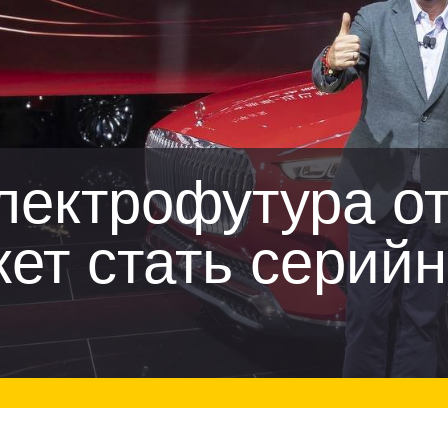
лектрофутура о
ет стать серий