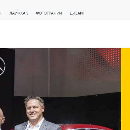
Ы
ЛАЙФХАК
ФОТОГРАФИИ
ДИЗАЙН
ВАЖНО ЗНАТЬ
СПОРТ
СМАРТФОНЫ
ПОЛЕЗНОЕ