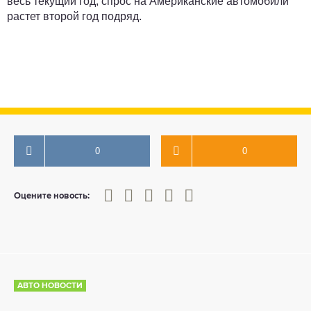
весь текущий год, спрос на Американские автомобили
растет второй год подряд.
0
0
0
1
2
3
4
5
Оцените новость:
АВТО НОВОСТИ